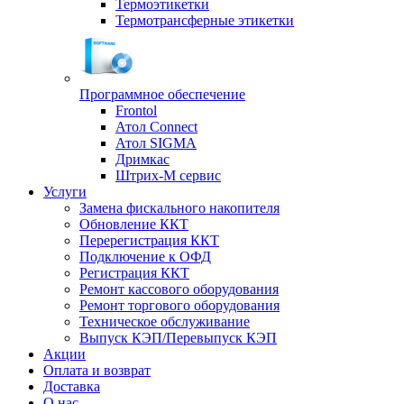
Термоэтикетки
Термотрансферные этикетки
Программное обеспечение
Frontol
Атол Connect
Атол SIGMA
Дримкас
Штрих-М сервис
Услуги
Замена фискального накопителя
Обновление ККТ
Перерегистрация ККТ
Подключение к ОФД
Регистрация ККТ
Ремонт кассового оборудования
Ремонт торгового оборудования
Техническое обслуживание
Выпуск КЭП/Перевыпуск КЭП
Акции
Оплата и возврат
Доставка
О нас