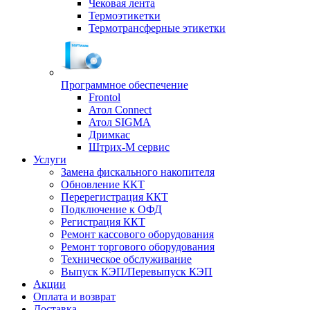
Чековая лента
Термоэтикетки
Термотрансферные этикетки
Программное обеспечение
Frontol
Атол Connect
Атол SIGMA
Дримкас
Штрих-М сервис
Услуги
Замена фискального накопителя
Обновление ККТ
Перерегистрация ККТ
Подключение к ОФД
Регистрация ККТ
Ремонт кассового оборудования
Ремонт торгового оборудования
Техническое обслуживание
Выпуск КЭП/Перевыпуск КЭП
Акции
Оплата и возврат
Доставка