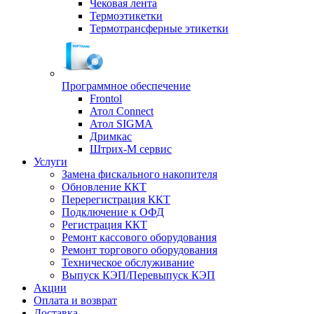
Чековая лента
Термоэтикетки
Термотрансферные этикетки
Программное обеспечение
Frontol
Атол Connect
Атол SIGMA
Дримкас
Штрих-М сервис
Услуги
Замена фискального накопителя
Обновление ККТ
Перерегистрация ККТ
Подключение к ОФД
Регистрация ККТ
Ремонт кассового оборудования
Ремонт торгового оборудования
Техническое обслуживание
Выпуск КЭП/Перевыпуск КЭП
Акции
Оплата и возврат
Доставка