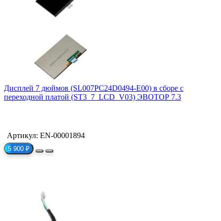
Дисплей 7 дюймов (SL007PC24D0494-E00) в сборе с
переходной платой (ST3_7_LCD_V03) ЭВОТОР 7.3
Артикул: EN-00001894
5 900 ₽