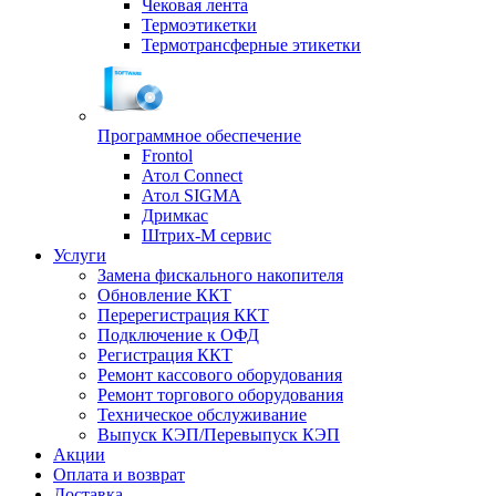
Чековая лента
Термоэтикетки
Термотрансферные этикетки
Программное обеспечение
Frontol
Атол Connect
Атол SIGMA
Дримкас
Штрих-М сервис
Услуги
Замена фискального накопителя
Обновление ККТ
Перерегистрация ККТ
Подключение к ОФД
Регистрация ККТ
Ремонт кассового оборудования
Ремонт торгового оборудования
Техническое обслуживание
Выпуск КЭП/Перевыпуск КЭП
Акции
Оплата и возврат
Доставка