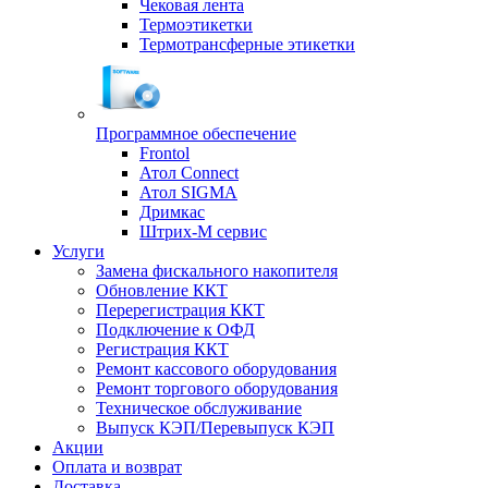
Чековая лента
Термоэтикетки
Термотрансферные этикетки
Программное обеспечение
Frontol
Атол Connect
Атол SIGMA
Дримкас
Штрих-М сервис
Услуги
Замена фискального накопителя
Обновление ККТ
Перерегистрация ККТ
Подключение к ОФД
Регистрация ККТ
Ремонт кассового оборудования
Ремонт торгового оборудования
Техническое обслуживание
Выпуск КЭП/Перевыпуск КЭП
Акции
Оплата и возврат
Доставка