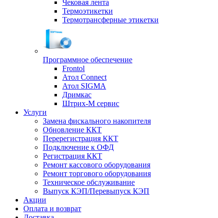
Чековая лента
Термоэтикетки
Термотрансферные этикетки
Программное обеспечение
Frontol
Атол Connect
Атол SIGMA
Дримкас
Штрих-М сервис
Услуги
Замена фискального накопителя
Обновление ККТ
Перерегистрация ККТ
Подключение к ОФД
Регистрация ККТ
Ремонт кассового оборудования
Ремонт торгового оборудования
Техническое обслуживание
Выпуск КЭП/Перевыпуск КЭП
Акции
Оплата и возврат
Доставка