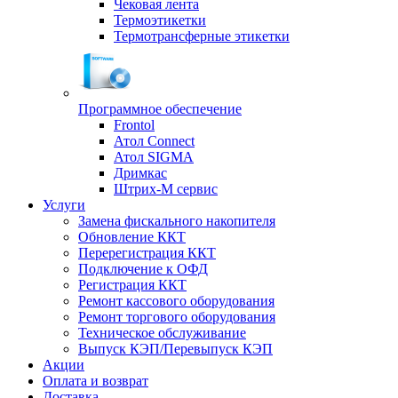
Чековая лента
Термоэтикетки
Термотрансферные этикетки
Программное обеспечение
Frontol
Атол Connect
Атол SIGMA
Дримкас
Штрих-М сервис
Услуги
Замена фискального накопителя
Обновление ККТ
Перерегистрация ККТ
Подключение к ОФД
Регистрация ККТ
Ремонт кассового оборудования
Ремонт торгового оборудования
Техническое обслуживание
Выпуск КЭП/Перевыпуск КЭП
Акции
Оплата и возврат
Доставка