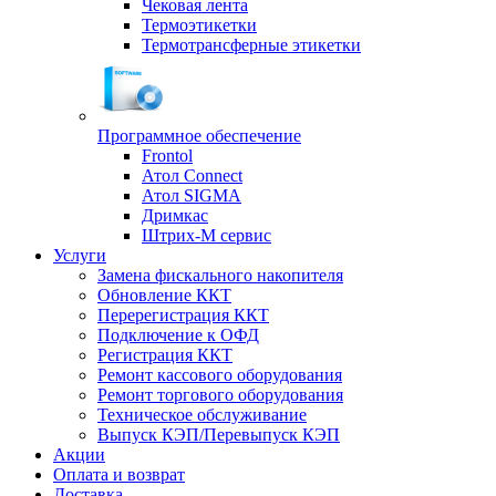
Чековая лента
Термоэтикетки
Термотрансферные этикетки
Программное обеспечение
Frontol
Атол Connect
Атол SIGMA
Дримкас
Штрих-М сервис
Услуги
Замена фискального накопителя
Обновление ККТ
Перерегистрация ККТ
Подключение к ОФД
Регистрация ККТ
Ремонт кассового оборудования
Ремонт торгового оборудования
Техническое обслуживание
Выпуск КЭП/Перевыпуск КЭП
Акции
Оплата и возврат
Доставка