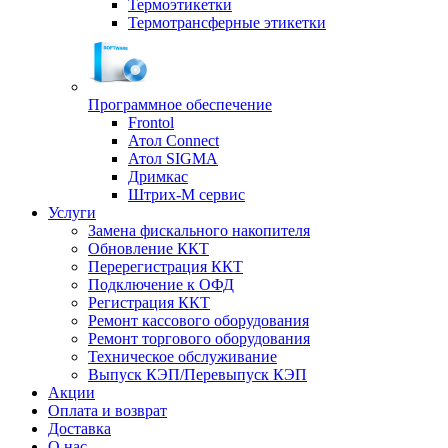
Термоэтикетки
Термотрансферные этикетки
Программное обеспечение
Frontol
Атол Connect
Атол SIGMA
Дримкас
Штрих-М сервис
Услуги
Замена фискального накопителя
Обновление ККТ
Перерегистрация ККТ
Подключение к ОФД
Регистрация ККТ
Ремонт кассового оборудования
Ремонт торгового оборудования
Техническое обслуживание
Выпуск КЭП/Перевыпуск КЭП
Акции
Оплата и возврат
Доставка
О нас