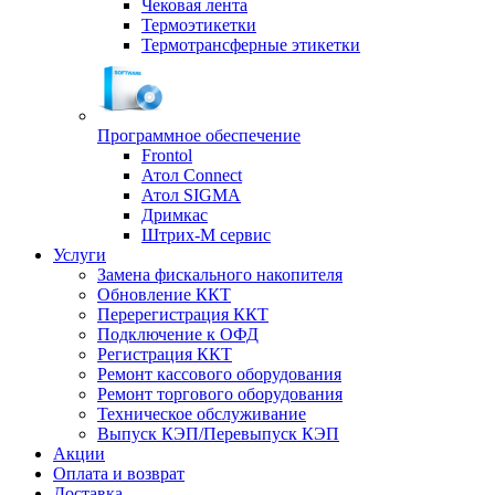
Чековая лента
Термоэтикетки
Термотрансферные этикетки
Программное обеспечение
Frontol
Атол Connect
Атол SIGMA
Дримкас
Штрих-М сервис
Услуги
Замена фискального накопителя
Обновление ККТ
Перерегистрация ККТ
Подключение к ОФД
Регистрация ККТ
Ремонт кассового оборудования
Ремонт торгового оборудования
Техническое обслуживание
Выпуск КЭП/Перевыпуск КЭП
Акции
Оплата и возврат
Доставка