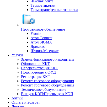
Чековая лента
Термоэтикетки
Термотрансферные этикетки
Программное обеспечение
Frontol
Атол Connect
Атол SIGMA
Дримкас
Штрих-М сервис
Услуги
Замена фискального накопителя
Обновление ККТ
Перерегистрация ККТ
Подключение к ОФД
Регистрация ККТ
Ремонт кассового оборудования
Ремонт торгового оборудования
Техническое обслуживание
Выпуск КЭП/Перевыпуск КЭП
Акции
Оплата и возврат
Доставка