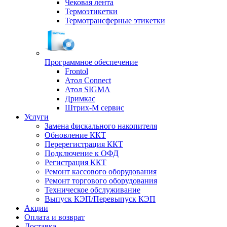
Чековая лента
Термоэтикетки
Термотрансферные этикетки
Программное обеспечение
Frontol
Атол Connect
Атол SIGMA
Дримкас
Штрих-М сервис
Услуги
Замена фискального накопителя
Обновление ККТ
Перерегистрация ККТ
Подключение к ОФД
Регистрация ККТ
Ремонт кассового оборудования
Ремонт торгового оборудования
Техническое обслуживание
Выпуск КЭП/Перевыпуск КЭП
Акции
Оплата и возврат
Доставка