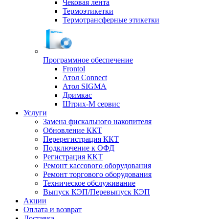
Чековая лента
Термоэтикетки
Термотрансферные этикетки
Программное обеспечение
Frontol
Атол Connect
Атол SIGMA
Дримкас
Штрих-М сервис
Услуги
Замена фискального накопителя
Обновление ККТ
Перерегистрация ККТ
Подключение к ОФД
Регистрация ККТ
Ремонт кассового оборудования
Ремонт торгового оборудования
Техническое обслуживание
Выпуск КЭП/Перевыпуск КЭП
Акции
Оплата и возврат
Доставка