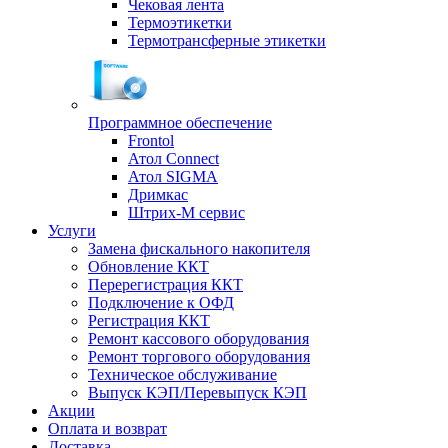
Чековая лента
Термоэтикетки
Термотрансферные этикетки
Программное обеспечение
Frontol
Атол Connect
Атол SIGMA
Дримкас
Штрих-М сервис
Услуги
Замена фискального накопителя
Обновление ККТ
Перерегистрация ККТ
Подключение к ОФД
Регистрация ККТ
Ремонт кассового оборудования
Ремонт торгового оборудования
Техническое обслуживание
Выпуск КЭП/Перевыпуск КЭП
Акции
Оплата и возврат
Доставка