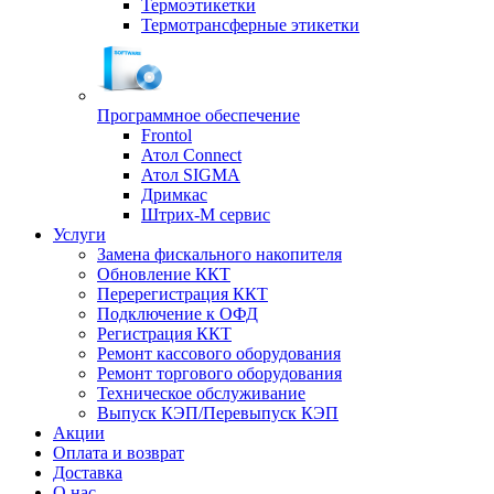
Термоэтикетки
Термотрансферные этикетки
Программное обеспечение
Frontol
Атол Connect
Атол SIGMA
Дримкас
Штрих-М сервис
Услуги
Замена фискального накопителя
Обновление ККТ
Перерегистрация ККТ
Подключение к ОФД
Регистрация ККТ
Ремонт кассового оборудования
Ремонт торгового оборудования
Техническое обслуживание
Выпуск КЭП/Перевыпуск КЭП
Акции
Оплата и возврат
Доставка
О нас