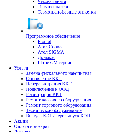
Чековая лента
Термоэтикетки
Термотрансферные этикетки
Программное обеспечение
Frontol
Атол Connect
Атол SIGMA
Дримкас
Штрих-М сервис
Услуги
Замена фискального накопителя
Обновление ККТ
Перерегистрация ККТ
Подключение к ОФД
Регистрация ККТ
Ремонт кассового оборудования
Ремонт торгового оборудования
Техническое обслуживание
Выпуск КЭП/Перевыпуск КЭП
Акции
Оплата и возврат
Доставка