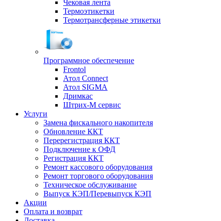
Чековая лента
Термоэтикетки
Термотрансферные этикетки
Программное обеспечение
Frontol
Атол Connect
Атол SIGMA
Дримкас
Штрих-М сервис
Услуги
Замена фискального накопителя
Обновление ККТ
Перерегистрация ККТ
Подключение к ОФД
Регистрация ККТ
Ремонт кассового оборудования
Ремонт торгового оборудования
Техническое обслуживание
Выпуск КЭП/Перевыпуск КЭП
Акции
Оплата и возврат
Доставка