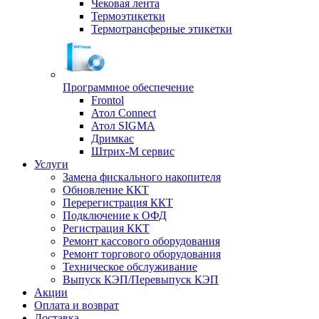
Чековая лента
Термоэтикетки
Термотрансферные этикетки
Программное обеспечение
Frontol
Атол Connect
Атол SIGMA
Дримкас
Штрих-М сервис
Услуги
Замена фискального накопителя
Обновление ККТ
Перерегистрация ККТ
Подключение к ОФД
Регистрация ККТ
Ремонт кассового оборудования
Ремонт торгового оборудования
Техническое обслуживание
Выпуск КЭП/Перевыпуск КЭП
Акции
Оплата и возврат
Доставка