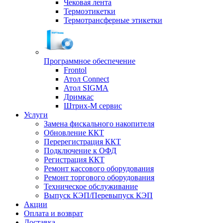
Чековая лента
Термоэтикетки
Термотрансферные этикетки
Программное обеспечение
Frontol
Атол Connect
Атол SIGMA
Дримкас
Штрих-М сервис
Услуги
Замена фискального накопителя
Обновление ККТ
Перерегистрация ККТ
Подключение к ОФД
Регистрация ККТ
Ремонт кассового оборудования
Ремонт торгового оборудования
Техническое обслуживание
Выпуск КЭП/Перевыпуск КЭП
Акции
Оплата и возврат
Доставка