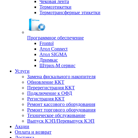
Чековая лента
Термоэтикетки
Термотрансферные этикетки
Программное обеспечение
Frontol
Атол Connect
Атол SIGMA
Дримкас
Штрих-М сервис
Услуги
Замена фискального накопителя
Обновление ККТ
Перерегистрация ККТ
Подключение к ОФД
Регистрация ККТ
Ремонт кассового оборудования
Ремонт торгового оборудования
Техническое обслуживание
Выпуск КЭП/Перевыпуск КЭП
Акции
Оплата и возврат
Доставка