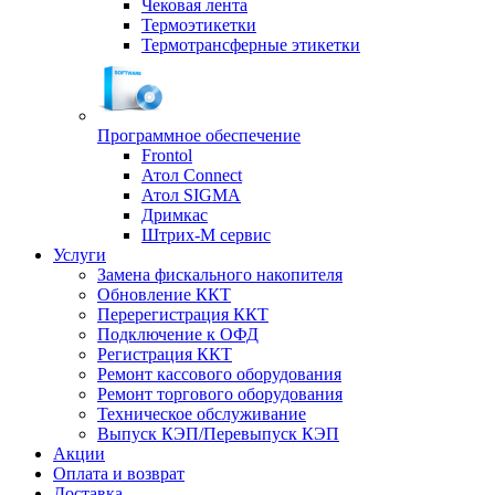
Чековая лента
Термоэтикетки
Термотрансферные этикетки
Программное обеспечение
Frontol
Атол Connect
Атол SIGMA
Дримкас
Штрих-М сервис
Услуги
Замена фискального накопителя
Обновление ККТ
Перерегистрация ККТ
Подключение к ОФД
Регистрация ККТ
Ремонт кассового оборудования
Ремонт торгового оборудования
Техническое обслуживание
Выпуск КЭП/Перевыпуск КЭП
Акции
Оплата и возврат
Доставка