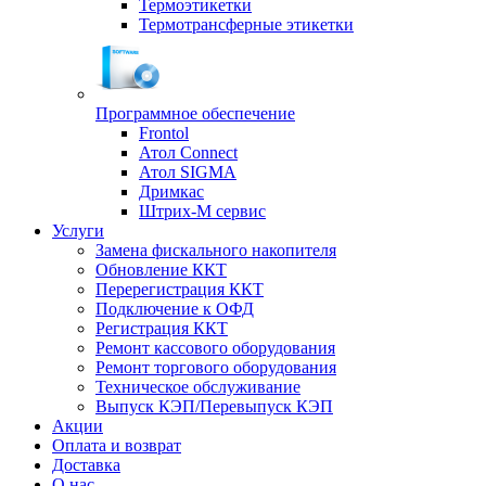
Термоэтикетки
Термотрансферные этикетки
Программное обеспечение
Frontol
Атол Connect
Атол SIGMA
Дримкас
Штрих-М сервис
Услуги
Замена фискального накопителя
Обновление ККТ
Перерегистрация ККТ
Подключение к ОФД
Регистрация ККТ
Ремонт кассового оборудования
Ремонт торгового оборудования
Техническое обслуживание
Выпуск КЭП/Перевыпуск КЭП
Акции
Оплата и возврат
Доставка
О нас