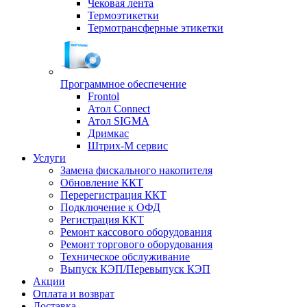
Чековая лента
Термоэтикетки
Термотрансферные этикетки
Программное обеспечение
Frontol
Атол Connect
Атол SIGMA
Дримкас
Штрих-М сервис
Услуги
Замена фискального накопителя
Обновление ККТ
Перерегистрация ККТ
Подключение к ОФД
Регистрация ККТ
Ремонт кассового оборудования
Ремонт торгового оборудования
Техническое обслуживание
Выпуск КЭП/Перевыпуск КЭП
Акции
Оплата и возврат
Доставка