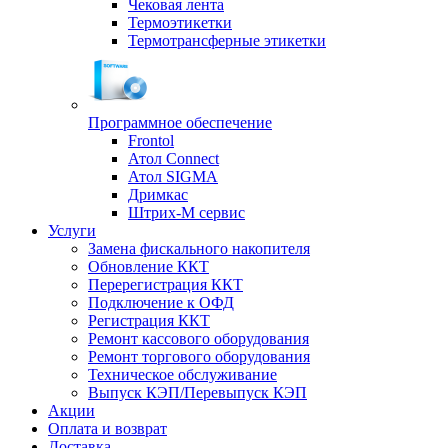
Чековая лента
Термоэтикетки
Термотрансферные этикетки
Программное обеспечение
Frontol
Атол Connect
Атол SIGMA
Дримкас
Штрих-М сервис
Услуги
Замена фискального накопителя
Обновление ККТ
Перерегистрация ККТ
Подключение к ОФД
Регистрация ККТ
Ремонт кассового оборудования
Ремонт торгового оборудования
Техническое обслуживание
Выпуск КЭП/Перевыпуск КЭП
Акции
Оплата и возврат
Доставка