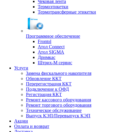
Чековая лента
Термоэтикетки
Термотрансферные этикетки
Программное обеспечение
Frontol
Атол Connect
Атол SIGMA
Дримкас
Штрих-М сервис
Услуги
Замена фискального накопителя
Обновление ККТ
Перерегистрация ККТ
Подключение к ОФД
Регистрация ККТ
Ремонт кассового оборудования
Ремонт торгового оборудования
Техническое обслуживание
Выпуск КЭП/Перевыпуск КЭП
Акции
Оплата и возврат
Доставка