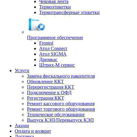
Чековая лента
Термоэтикетки
Термотрансферные этикетки
Программное обеспечение
Frontol
Атол Connect
Атол SIGMA
Дримкас
Штрих-М сервис
Услуги
Замена фискального накопителя
Обновление ККТ
Перерегистрация ККТ
Подключение к ОФД
Регистрация ККТ
Ремонт кассового оборудования
Ремонт торгового оборудования
Техническое обслуживание
Выпуск КЭП/Перевыпуск КЭП
Акции
Оплата и возврат
Доставка