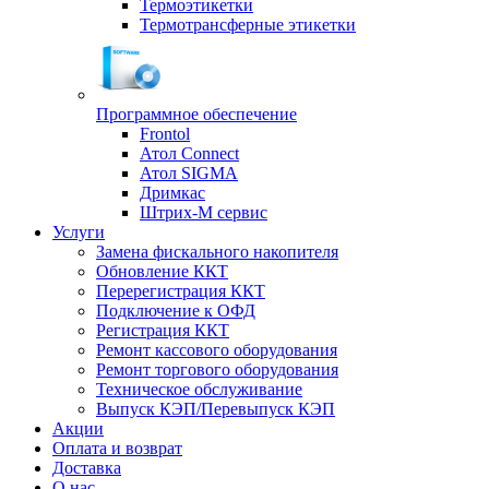
Термоэтикетки
Термотрансферные этикетки
Программное обеспечение
Frontol
Атол Connect
Атол SIGMA
Дримкас
Штрих-М сервис
Услуги
Замена фискального накопителя
Обновление ККТ
Перерегистрация ККТ
Подключение к ОФД
Регистрация ККТ
Ремонт кассового оборудования
Ремонт торгового оборудования
Техническое обслуживание
Выпуск КЭП/Перевыпуск КЭП
Акции
Оплата и возврат
Доставка
О нас