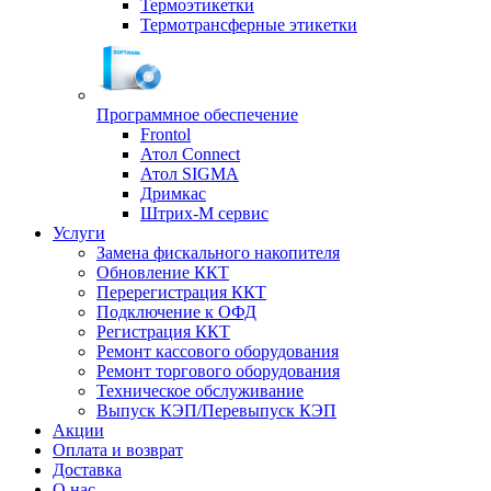
Термоэтикетки
Термотрансферные этикетки
Программное обеспечение
Frontol
Атол Connect
Атол SIGMA
Дримкас
Штрих-М сервис
Услуги
Замена фискального накопителя
Обновление ККТ
Перерегистрация ККТ
Подключение к ОФД
Регистрация ККТ
Ремонт кассового оборудования
Ремонт торгового оборудования
Техническое обслуживание
Выпуск КЭП/Перевыпуск КЭП
Акции
Оплата и возврат
Доставка
О нас