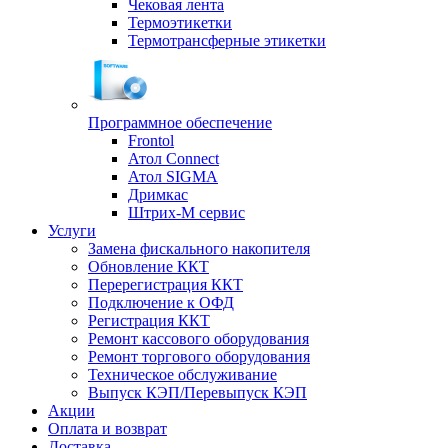
Чековая лента
Термоэтикетки
Термотрансферные этикетки
Программное обеспечение
Frontol
Атол Connect
Атол SIGMA
Дримкас
Штрих-М сервис
Услуги
Замена фискального накопителя
Обновление ККТ
Перерегистрация ККТ
Подключение к ОФД
Регистрация ККТ
Ремонт кассового оборудования
Ремонт торгового оборудования
Техническое обслуживание
Выпуск КЭП/Перевыпуск КЭП
Акции
Оплата и возврат
Доставка