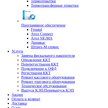
Термоэтикетки
Термотрансферные этикетки
Программное обеспечение
Frontol
Атол Connect
Атол SIGMA
Дримкас
Штрих-М сервис
Услуги
Замена фискального накопителя
Обновление ККТ
Перерегистрация ККТ
Подключение к ОФД
Регистрация ККТ
Ремонт кассового оборудования
Ремонт торгового оборудования
Техническое обслуживание
Выпуск КЭП/Перевыпуск КЭП
Акции
Оплата и возврат
Доставка
О нас