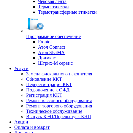
Чековая лента
Термоэтикетки
Термотрансферные этикетки
Программное обеспечение
Frontol
Атол Connect
Атол SIGMA
Дримкас
Штрих-М сервис
Услуги
Замена фискального накопителя
Обновление ККТ
Перерегистрация ККТ
Подключение к ОФД
Регистрация ККТ
Ремонт кассового оборудования
Ремонт торгового оборудования
Техническое обслуживание
Выпуск КЭП/Перевыпуск КЭП
Акции
Оплата и возврат
Доставка