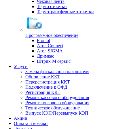
Чековая лента
Термоэтикетки
Термотрансферные этикетки
Программное обеспечение
Frontol
Атол Connect
Атол SIGMA
Дримкас
Штрих-М сервис
Услуги
Замена фискального накопителя
Обновление ККТ
Перерегистрация ККТ
Подключение к ОФД
Регистрация ККТ
Ремонт кассового оборудования
Ремонт торгового оборудования
Техническое обслуживание
Выпуск КЭП/Перевыпуск КЭП
Акции
Оплата и возврат
Доставка