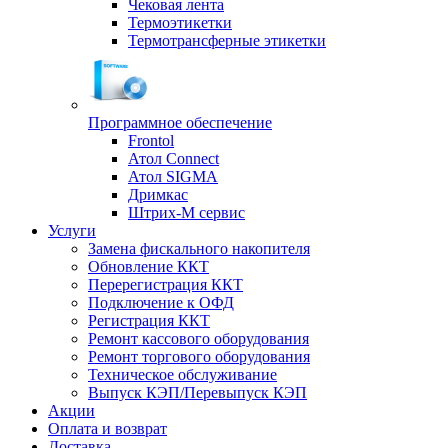
Чековая лента
Термоэтикетки
Термотрансферные этикетки
Программное обеспечение
Frontol
Атол Connect
Атол SIGMA
Дримкас
Штрих-М сервис
Услуги
Замена фискального накопителя
Обновление ККТ
Перерегистрация ККТ
Подключение к ОФД
Регистрация ККТ
Ремонт кассового оборудования
Ремонт торгового оборудования
Техническое обслуживание
Выпуск КЭП/Перевыпуск КЭП
Акции
Оплата и возврат
Доставка