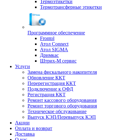
Термоэтикетки
Термотрансферные этикетки
Программное обеспечение
Frontol
Атол Connect
Атол SIGMA
Дримкас
Штрих-М сервис
Услуги
Замена фискального накопителя
Обновление ККТ
Перерегистрация ККТ
Подключение к ОФД
Регистрация ККТ
Ремонт кассового оборудования
Ремонт торгового оборудования
Техническое обслуживание
Выпуск КЭП/Перевыпуск КЭП
Акции
Оплата и возврат
Доставка
О нас