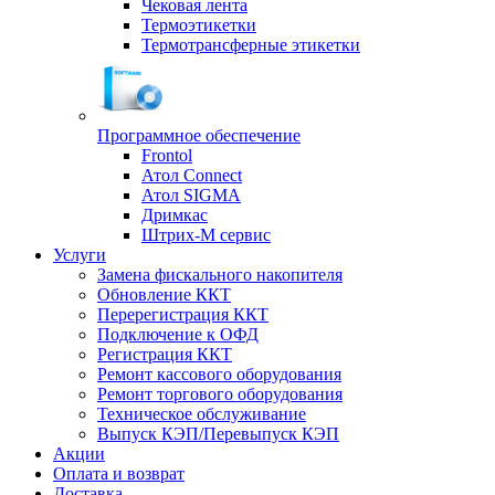
Чековая лента
Термоэтикетки
Термотрансферные этикетки
Программное обеспечение
Frontol
Атол Connect
Атол SIGMA
Дримкас
Штрих-М сервис
Услуги
Замена фискального накопителя
Обновление ККТ
Перерегистрация ККТ
Подключение к ОФД
Регистрация ККТ
Ремонт кассового оборудования
Ремонт торгового оборудования
Техническое обслуживание
Выпуск КЭП/Перевыпуск КЭП
Акции
Оплата и возврат
Доставка