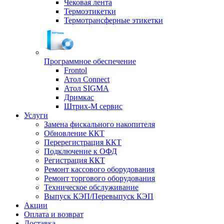
Чековая лента
Термоэтикетки
Термотрансферные этикетки
Программное обеспечение
Frontol
Атол Connect
Атол SIGMA
Дримкас
Штрих-М сервис
Услуги
Замена фискального накопителя
Обновление ККТ
Перерегистрация ККТ
Подключение к ОФД
Регистрация ККТ
Ремонт кассового оборудования
Ремонт торгового оборудования
Техническое обслуживание
Выпуск КЭП/Перевыпуск КЭП
Акции
Оплата и возврат
Доставка