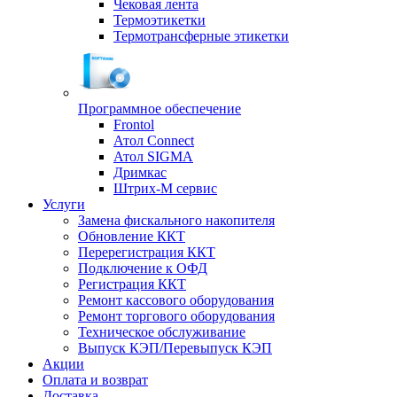
Чековая лента
Термоэтикетки
Термотрансферные этикетки
Программное обеспечение
Frontol
Атол Connect
Атол SIGMA
Дримкас
Штрих-М сервис
Услуги
Замена фискального накопителя
Обновление ККТ
Перерегистрация ККТ
Подключение к ОФД
Регистрация ККТ
Ремонт кассового оборудования
Ремонт торгового оборудования
Техническое обслуживание
Выпуск КЭП/Перевыпуск КЭП
Акции
Оплата и возврат
Доставка